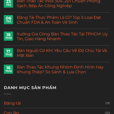
Bàn Thao Tác Inox 304, 201 Chuẩn Phòng
23
Th1
Sạch, Bếp Ăn Công Nghiệp
Băng Tải Thực Phẩm Là Gì? Top 5 Loại Đạt
06
Th1
Chuẩn FDA & An Toàn Vệ Sinh
Xưởng Gia Công Bàn Thao Tác Tại TPHCM: Uy
18
Th12
Tín, Giao Hàng Nhanh
Bàn Nguội Cơ Khí: Yêu Cầu Về Độ Chịu Tải Và
17
Th12
Mặt Bàn
Bàn Thao Tác Khung Nhôm Định Hình Hay
16
Th12
Khung Thép? So Sánh & Lựa Chọn
DANH MỤC SẢN PHẨM
Băng tải
(19)
Con lăn
(20)