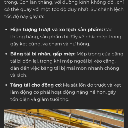
trong. Con lăn thẳng, với đường kính không đổi, chỉ
có thể quay với một tốc độ duy nhất. Sự chênh lệch
tốc độ này gây ra:
Hiện tượng trượt và xô lệch sản phẩm:
Các
thùng hàng, sản phẩm bị đẩy về phía mép trong,
gây kẹt cứng, va chạm và hư hỏng.
Băng tải bị nhăn, gấp mép:
Mép trong của băng
tải bị dồn lại, trong khi mép ngoài bị kéo căng,
dẫn đến việc băng tải bị mài mòn nhanh chóng
và rách.
Tăng tải cho động cơ:
Ma sát lớn do trượt và kẹt
làm động cơ phải hoạt động nặng nề hơn, gây
tốn điện và giảm tuổi thọ.