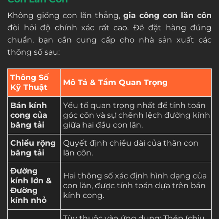
Không giống con lăn thẳng,
gia công con lăn côn
đòi hỏi độ chính xác rất cao. Để đặt hàng đúng
chuẩn, bạn cần cung cấp cho nhà sản xuất các
thông số sau:
Thông Số
Mô Tả & Tầm Quan Trọng
Kỹ Thuật
Bán kính
Yếu tố quan trọng nhất để tính toán
cong của
góc côn và sự chênh lệch đường kính
băng tải
giữa hai đầu con lăn.
Chiều rộng
Quyết định chiều dài của thân con
băng tải
lăn côn.
Đường
Hai thông số xác định hình dạng của
kính lớn &
con lăn, được tính toán dựa trên bán
Đường
kính cong.
kính nhỏ
Tùy thuộc vào ứng dụng: Thép (chịu