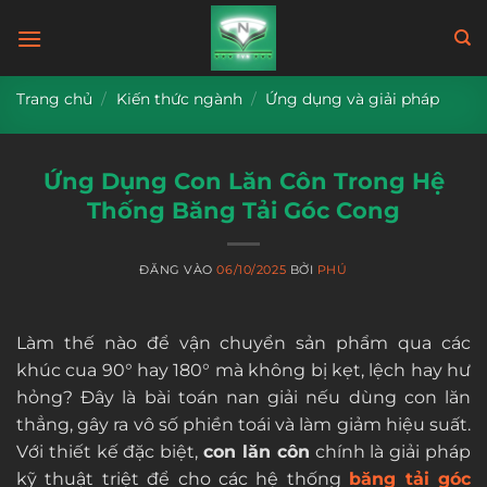
Bỏ
qua
nội
dung
Trang chủ
/
Kiến thức ngành
/
Ứng dụng và giải pháp
Ứng Dụng Con Lăn Côn Trong Hệ
Thống Băng Tải Góc Cong
ĐĂNG VÀO
06/10/2025
BỞI
PHÚ
Làm thế nào để vận chuyển sản phẩm qua các
khúc cua 90° hay 180° mà không bị kẹt, lệch hay hư
hỏng? Đây là bài toán nan giải nếu dùng con lăn
thẳng, gây ra vô số phiền toái và làm giảm hiệu suất.
Với thiết kế đặc biệt,
con lăn côn
chính là giải pháp
kỹ thuật triệt để cho các hệ thống
băng tải góc