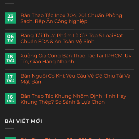
Bàn Thao Tác Inox 304, 201 Chuẩn Phòng
23
Th1
Sạch, Bếp Ăn Công Nghiệp
Băng Tải Thực Phẩm Là Gì? Top 5 Loại Đạt
06
Th1
Chuẩn FDA & An Toàn Vệ Sinh
Xưởng Gia Công Bàn Thao Tác Tại TPHCM: Uy
18
Th12
Tín, Giao Hàng Nhanh
Bàn Nguội Cơ Khí: Yêu Cầu Về Độ Chịu Tải Và
17
Th12
Mặt Bàn
Bàn Thao Tác Khung Nhôm Định Hình Hay
16
Th12
Khung Thép? So Sánh & Lựa Chọn
BÀI VIẾT MỚI