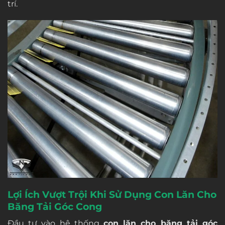
trí.
Lợi Ích Vượt Trội Khi Sử Dụng Con Lăn Cho
Băng Tải Góc Cong
Đầu tư vào hệ thống
con lăn cho băng tải góc