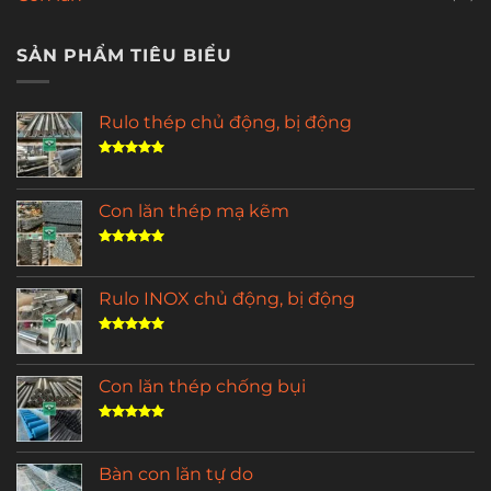
SẢN PHẨM TIÊU BIỂU
Rulo thép chủ động, bị động
Được xếp
hạng
5.00
5 sao
Con lăn thép mạ kẽm
Được xếp
hạng
5.00
5 sao
Rulo INOX chủ động, bị động
Được xếp
hạng
5.00
5 sao
Con lăn thép chống bụi
Được xếp
hạng
5.00
5 sao
Bàn con lăn tự do