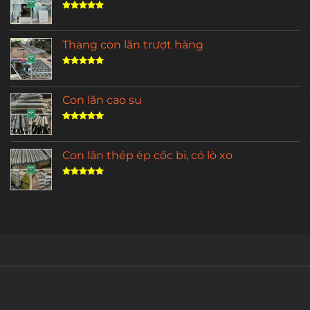
Được xếp
hạng
5.00
5 sao
Thang con lăn trượt hàng
Được xếp
hạng
5.00
5 sao
Con lăn cao su
Được xếp
hạng
5.00
5 sao
Con lăn thép ép cốc bi, có lò xo
Được xếp
hạng
5.00
5 sao