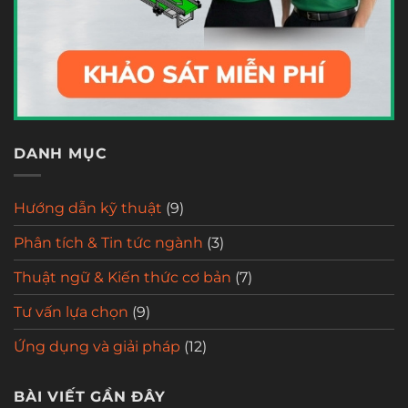
DANH MỤC
Hướng dẫn kỹ thuật
(9)
Phân tích & Tin tức ngành
(3)
Thuật ngữ & Kiến thức cơ bản
(7)
Tư vấn lựa chọn
(9)
Ứng dụng và giải pháp
(12)
BÀI VIẾT GẦN ĐÂY