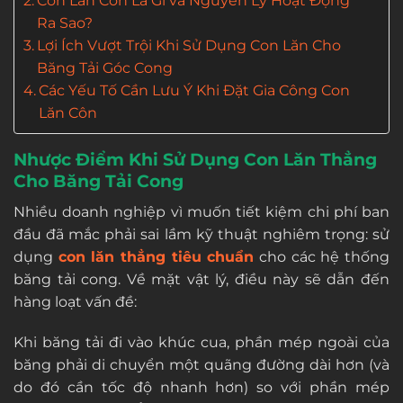
Con Lăn Côn Là Gì và Nguyên Lý Hoạt Động
Ra Sao?
Lợi Ích Vượt Trội Khi Sử Dụng Con Lăn Cho
Băng Tải Góc Cong
Các Yếu Tố Cần Lưu Ý Khi Đặt Gia Công Con
Lăn Côn
Nhược Điểm Khi Sử Dụng Con Lăn Thẳng
Cho Băng Tải Cong
Nhiều doanh nghiệp vì muốn tiết kiệm chi phí ban
đầu đã mắc phải sai lầm kỹ thuật nghiêm trọng: sử
dụng
con lăn thẳng tiêu chuẩn
cho các hệ thống
băng tải cong. Về mặt vật lý, điều này sẽ dẫn đến
hàng loạt vấn đề:
Khi băng tải đi vào khúc cua, phần mép ngoài của
băng phải di chuyển một quãng đường dài hơn (và
do đó cần tốc độ nhanh hơn) so với phần mép