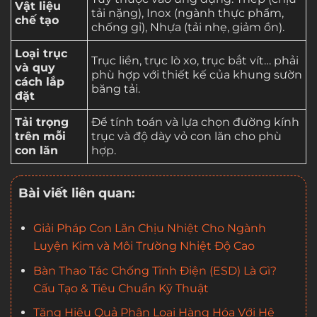
Vật liệu
tải nặng), Inox (ngành thực phẩm,
chế tạo
chống gỉ), Nhựa (tải nhẹ, giảm ồn).
Loại trục
Trục liền, trục lò xo, trục bắt vít… phải
và quy
phù hợp với thiết kế của khung sườn
cách lắp
băng tải.
đặt
Tải trọng
Để tính toán và lựa chọn đường kính
trên mỗi
trục và độ dày vỏ con lăn cho phù
con lăn
hợp.
Bài viết liên quan:
Giải Pháp Con Lăn Chịu Nhiệt Cho Ngành
Luyện Kim và Môi Trường Nhiệt Độ Cao
Bàn Thao Tác Chống Tĩnh Điện (ESD) Là Gì?
Cấu Tạo & Tiêu Chuẩn Kỹ Thuật
Tăng Hiệu Quả Phân Loại Hàng Hóa Với Hệ