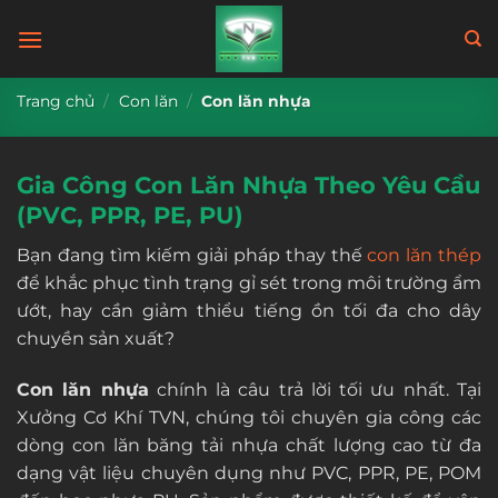
Bỏ
qua
nội
dung
Trang chủ
/
Con lăn
/
Con lăn nhựa
Gia Công Con Lăn Nhựa Theo Yêu Cầu
(PVC, PPR, PE, PU)
Bạn đang tìm kiếm giải pháp thay thế
con lăn thép
để khắc phục tình trạng gỉ sét trong môi trường ẩm
ướt, hay cần giảm thiểu tiếng ồn tối đa cho dây
chuyền sản xuất?
Con lăn nhựa
chính là câu trả lời tối ưu nhất. Tại
Xưởng Cơ Khí TVN, chúng tôi chuyên gia công các
dòng con lăn băng tải nhựa chất lượng cao từ đa
dạng vật liệu chuyên dụng như PVC, PPR, PE, POM