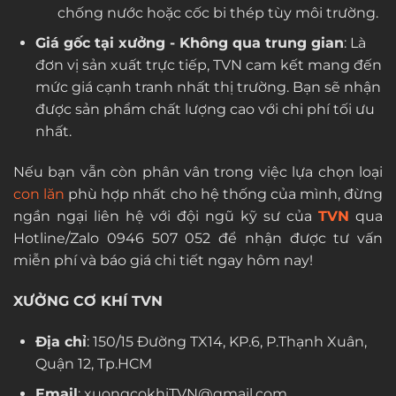
chống nước hoặc cốc bi thép tùy môi trường.
Giá gốc tại xưởng - Không qua trung gian
: Là
đơn vị sản xuất trực tiếp, TVN cam kết mang đến
mức giá cạnh tranh nhất thị trường. Bạn sẽ nhận
được sản phẩm chất lượng cao với chi phí tối ưu
nhất.
Nếu bạn vẫn còn phân vân trong việc lựa chọn loại
con lăn
phù hợp nhất cho hệ thống của mình, đừng
ngần ngại liên hệ với đội ngũ kỹ sư của
TVN
qua
Hotline/Zalo 0946 507 052 để nhận được tư vấn
miễn phí và báo giá chi tiết ngay hôm nay!
XƯỞNG CƠ KHÍ TVN
Địa chỉ
: 150/15 Đường TX14, KP.6, P.Thạnh Xuân,
Quận 12, Tp.HCM
Email
: xuongcokhiTVN@gmail.com