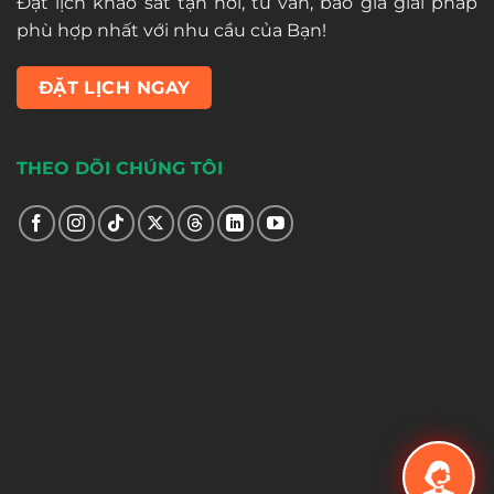
Đặt lịch khảo sát tận nơi, tư vấn, báo giá giải pháp
phù hợp nhất với nhu cầu của Bạn!
ĐẶT LỊCH NGAY
THEO DÕI CHÚNG TÔI