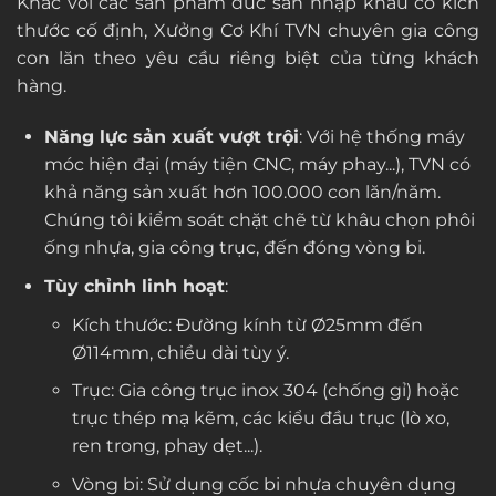
Khác với các sản phẩm đúc sẵn nhập khẩu có kích
thước cố định, Xưởng Cơ Khí TVN chuyên gia công
con lăn theo yêu cầu riêng biệt của từng khách
hàng.
Năng lực sản xuất vượt trội
: Với hệ thống máy
móc hiện đại (máy tiện CNC, máy phay...), TVN có
khả năng sản xuất hơn 100.000 con lăn/năm.
Chúng tôi kiểm soát chặt chẽ từ khâu chọn phôi
ống nhựa, gia công trục, đến đóng vòng bi.
Tùy chỉnh linh hoạt
:
Kích thước: Đường kính từ Ø25mm đến
Ø114mm, chiều dài tùy ý.
Trục: Gia công trục inox 304 (chống gỉ) hoặc
trục thép mạ kẽm, các kiểu đầu trục (lò xo,
ren trong, phay dẹt...).
Vòng bi: Sử dụng cốc bi nhựa chuyên dụng