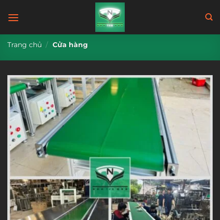
Bỏ
qua
nội
dung
Trang chủ
/
Cửa hàng