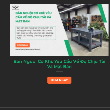
Bàn Nguội Cơ Khí: Yêu Cầu Về Độ Chịu Tải
Và Mặt Bàn
XEM NGAY