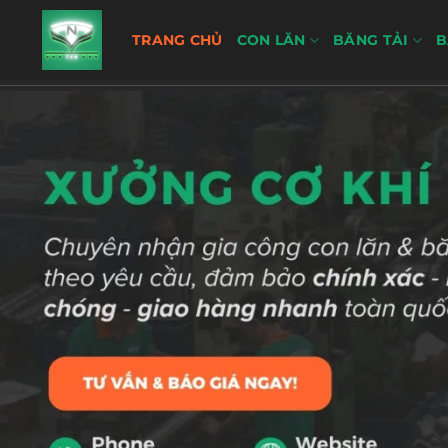
Bỏ
qua
TRANG CHỦ
CON LĂN
BĂNG TẢI
B
nội
dung