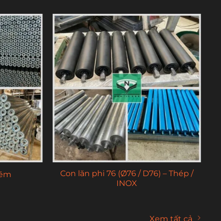
Con lăn phi 42 (Ø42 / D42) – Thép /
i bạc đạn
INOX
Xem tất cả