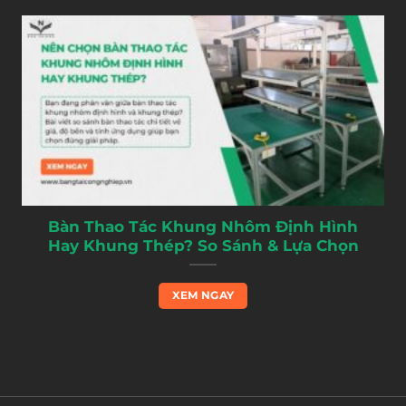
Bàn Thao Tác Khung Nhôm Định Hình
Hay Khung Thép? So Sánh & Lựa Chọn
XEM NGAY