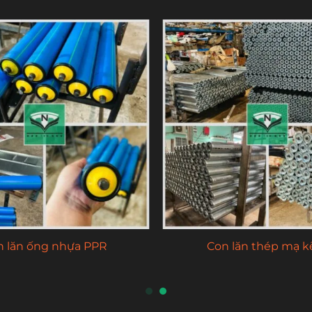
phi 50 (Ø50 / D50) – INOX
Con lăn thép đóng sơ m
201 / 304