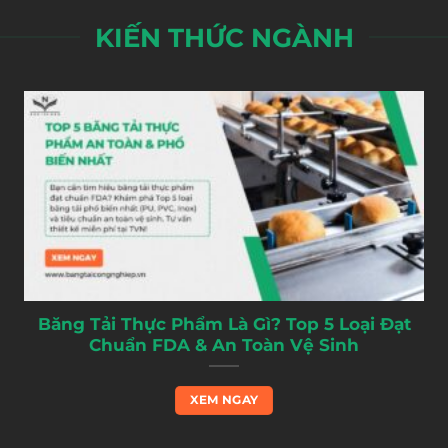
KIẾN THỨC NGÀNH
Băng Tải Thực Phẩm Là Gì? Top 5 Loại Đạt
Chuẩn FDA & An Toàn Vệ Sinh
XEM NGAY