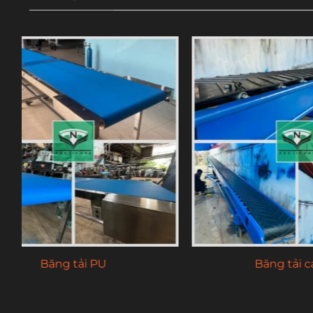
Thang con lăn trượt hàng
Bă