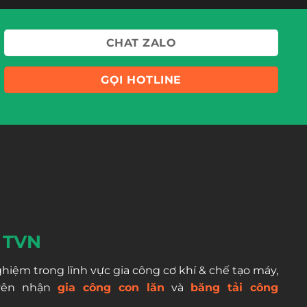
CHAT ZALO
GỌI HOTLINE
 TVN
iệm trong lĩnh vực gia công cơ khí & chế tạo máy,
uyên nhận
gia công con lăn
và
băng tải công