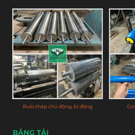
/
Con lăn 
Con lăn thép ép cốc bi, có lò xo
BĂNG TẢI