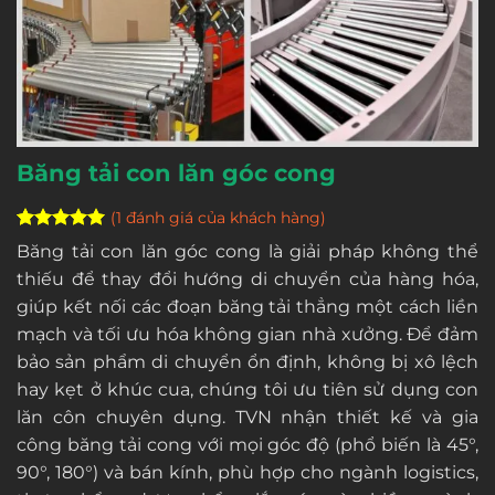
Băng tải con lăn góc cong
(
1
đánh giá của khách hàng)
5
1
trên 5
Băng tải con lăn góc cong là giải pháp không thể
dựa trên
thiếu để thay đổi hướng di chuyển của hàng hóa,
đánh giá
giúp kết nối các đoạn băng tải thẳng một cách liền
mạch và tối ưu hóa không gian nhà xưởng. Để đảm
bảo sản phẩm di chuyển ổn định, không bị xô lệch
hay kẹt ở khúc cua, chúng tôi ưu tiên sử dụng con
lăn côn chuyên dụng. TVN nhận thiết kế và gia
công băng tải cong với mọi góc độ (phổ biến là 45°,
90°, 180°) và bán kính, phù hợp cho ngành logistics,