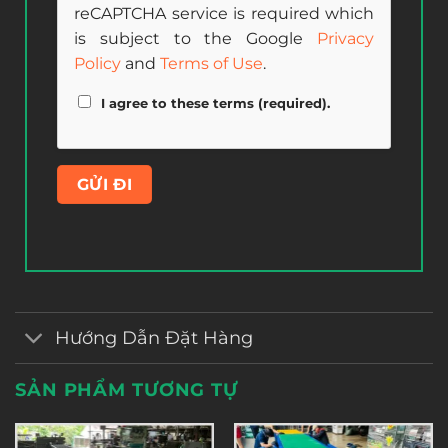
reCAPTCHA service is required which
is subject to the Google
Privacy
Policy
and
Terms of Use
.
I agree to these terms (required).
Hướng Dẫn Đặt Hàng
SẢN PHẨM TƯƠNG TỰ