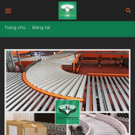
Bỏ
qua
nội
dung
Trang chủ
/
Băng tải