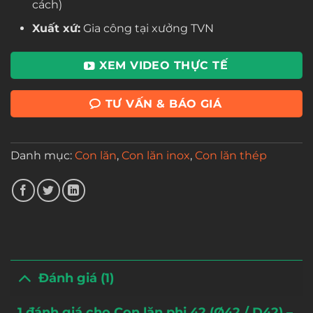
cách)
Xuất xứ:
Gia công tại xưởng TVN
XEM VIDEO THỰC TẾ
TƯ VẤN & BÁO GIÁ
Danh mục:
Con lăn
,
Con lăn inox
,
Con lăn thép
Đánh giá (1)
1 đánh giá cho
Con lăn phi 42 (Ø42 / D42) –