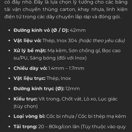
có đáy nhỏ. Đây là lựa chọn lý tưởng cho các băng
tải vận chuyển thùng carton, khay nhựa, linh kiện
điện tử trong các dây chuyền lắp ráp và đóng gói.
Đường kính vỏ (Ø / D):
42mm
Vật liệu vỏ:
Thép, Inox 304
(hoặc theo yêu cầu)
Xử lý bề mặt:
Mạ kẽm, Sơn chống gỉ, Bọc cao
su/PU, Sáng bóng (đối với Inox)
Chiều dày vỏ:
1.4mm – 1.7mm
Vật liệu trục:
Thép, Inox
Đường kính trục (Ø):
12mm
Kiểu trục:
Vít trong, Chốt vát, Lò xo, Lục giác
(tùy chọn)
Loại vòng bi:
Cốc bi nhựa / Cốc bi thép mạ kẽm
Tải trọng:
20 – 80kg/con lăn (Tùy thuộc vào quy