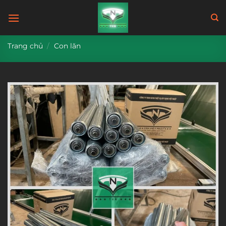
Bỏ
qua
nội
dung
Trang chủ
/
Con lăn