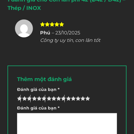
Thép / INOX
Được xếp
Phú
–
23/10/2025
hạng
5
5
Công ty uy tín, con lăn tốt
sao
Thêm một đánh giá
Đánh giá của bạn
*
Đánh giá của bạn
*