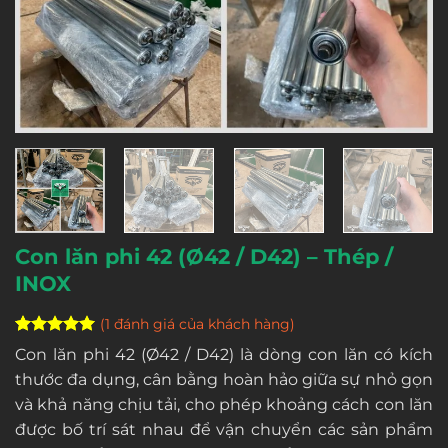
Con lăn phi 42 (Ø42 / D42) – Thép /
INOX
(
1
đánh giá của khách hàng)
5
1
trên 5
Con lăn phi 42 (Ø42 / D42) là dòng con lăn có kích
dựa trên
thước đa dụng, cân bằng hoàn hảo giữa sự nhỏ gọn
đánh giá
và khả năng chịu tải, cho phép khoảng cách con lăn
được bố trí sát nhau để vận chuyển các sản phẩm